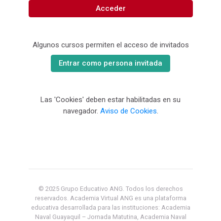
Acceder
Algunos cursos permiten el acceso de invitados
Entrar como persona invitada
Las 'Cookies' deben estar habilitadas en su
navegador.
Aviso de Cookies
.
© 2025 Grupo Educativo ANG. Todos los derechos
reservados. Academia Virtual ANG es una plataforma
educativa desarrollada para las instituciones: Academia
Naval Guayaquil – Jornada Matutina, Academia Naval