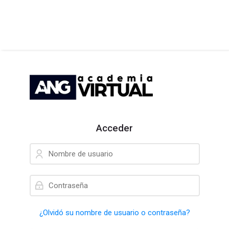
Skip to navigation
Skip to login form
Salta al contenido principal
Skip to accessibility options
Skip to footer
Skip accessibility options
Acceder
Nombre de usuario
Contraseña
¿Olvidó su nombre de usuario o contraseña?